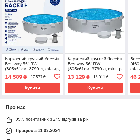
Каркасний круглий басейн
Каркасний круглий басейн
Басе
Bestway 561RW
Bestway 561RW
(460
(305х61см, 3790 л, фільтр,
(305х61см, 3790 л, фільтр,
філь
тент, 4 підсклянники)
тент, 4 підсклянники)
підс
14 589
13 129
46 
₴
₴
17 577 ₴
16 011 ₴
Сірий
Сірий
Сіри
Купити
Купити
Про нас
99% позитивних з 249 відгуків за рік
Працює з 11.03.2024