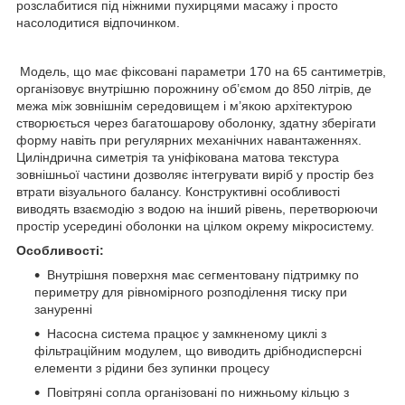
розслабитися під ніжними пухирцями масажу і просто
насолодитися відпочинком.
Модель, що має фіксовані параметри 170 на 65 сантиметрів,
організовує внутрішню порожнину об’ємом до 850 літрів, де
межа між зовнішнім середовищем і м’якою архітектурою
створюється через багатошарову оболонку, здатну зберігати
форму навіть при регулярних механічних навантаженнях.
Циліндрична симетрія та уніфікована матова текстура
зовнішньої частини дозволяє інтегрувати виріб у простір без
втрати візуального балансу. Конструктивні особливості
виводять взаємодію з водою на інший рівень, перетворюючи
простір усередині оболонки на цілком окрему мікросистему.
Особливості:
Внутрішня поверхня має сегментовану підтримку по
периметру для рівномірного розподілення тиску при
зануренні
Насосна система працює у замкненому циклі з
фільтраційним модулем, що виводить дрібнодисперсні
елементи з рідини без зупинки процесу
Повітряні сопла організовані по нижньому кільцю з