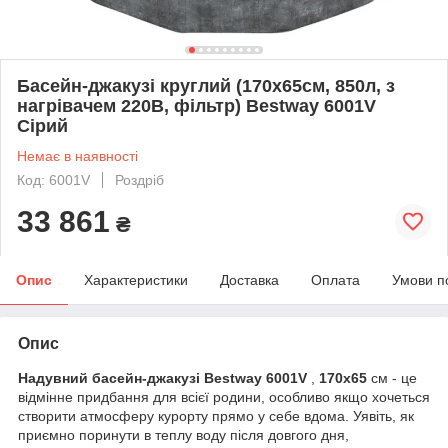
Басейн-джакузі круглий (170х65см, 850л, з
нагрівачем 220В, фільтр) Bestway 6001V
Сірий
Немає в наявності
Код: 6001V
Роздріб
33 861
₴
Опис
Характеристики
Доставка
Оплата
Умови п
Опис
Надувний басейн-джакузі Bestway 6001V
,
170х65
см - це
відмінне придбання для всієї родини, особливо якщо хочеться
створити атмосферу курорту прямо у себе вдома. Уявіть, як
приємно поринути в теплу воду після довгого дня,