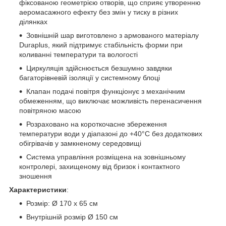
фіксованою геометрією отворів, що сприяє утворенню
аеромасажного ефекту без змін у тиску в різних
ділянках
Зовнішній шар виготовлено з армованого матеріалу
Duraplus, який підтримує стабільність форми при
коливанні температури та вологості
Циркуляція здійснюється безшумно завдяки
багаторівневій ізоляції у системному блоці
Клапан подачі повітря функціонує з механічним
обмеженням, що виключає можливість перенасичення
повітряною масою
Розраховано на короткочасне збереження
температури води у діапазоні до +40°C без додаткових
обігрівачів у замкненому середовищі
Система управління розміщена на зовнішньому
контролері, захищеному від бризок і контактного
зношення
Характеристики
:
Розмір: Ø 170 x 65 см
Внутрішній розмір Ø 150 см