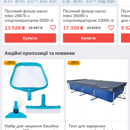
Пісочний фільтр-насос
Пісочний фільтр-насос
Пісо
Intex 28676 з
Intex 26680 з
Inte
хлоргенератором 6000 л/
хлоргенератором 10000 л/
для 
год для каркасних
год для басейнів до 60000
6000
13 528
17 328
9 5
₴
₴
16 497 ₴
20 628 ₴
басейнів до 35000 л
л
Купити
Купити
Акційні пропозиції та новинки
–29%
–28%
Набір для чищення басейну
Тент для каркасних