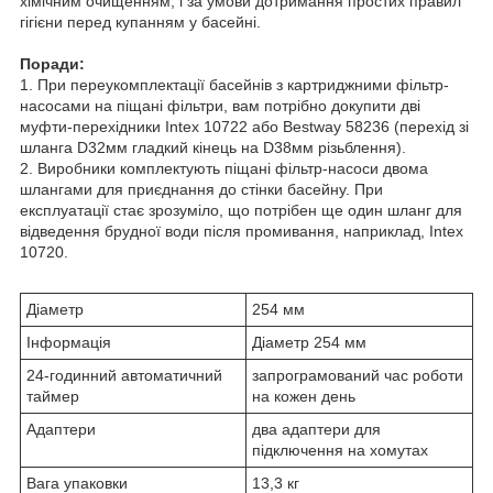
хімічним очищенням, і за умови дотримання простих правил
гігієни перед купанням у басейні.
Поради:
1. При переукомплектації басейнів з картриджними фільтр-
насосами на піщані фільтри, вам потрібно докупити дві
муфти-перехідники Intex 10722 або Bestway 58236 (перехід зі
шланга D32мм гладкий кінець на D38мм різьблення).
2. Виробники комплектують піщані фільтр-насоси двома
шлангами для приєднання до стінки басейну. При
експлуатації стає зрозуміло, що потрібен ще один шланг для
відведення брудної води після промивання, наприклад, Intex
10720.
Діаметр
254 мм
Інформація
Діаметр 254 мм
24-годинний автоматичний
запрограмований час роботи
таймер
на кожен день
Адаптери
два адаптери для
підключення на хомутах
Вага упаковки
13,3 кг