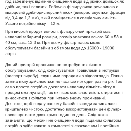
год забезпечує відмінне очищення води від різних домішок як
дрібних, так і великих. Робочою фільтруючою речовиною є
кварцовий дрібнодисперсний пісок (використовується фракція
від 0,4 до 1,2 мм), який поміщається в спеціальну ємність.
Усього потрібно піску – 12 кг.
При високій продуктивності, фільтруючий пристрій має
невеликі габаритні розміри, розмір упаковки всього 60 × 58 ×
40 см, вага 13,3 кг. При цьому фільтр-насос може
обслуговувати басейни з об'ємом води до 15000 - 19000
літрів.
Даний пристрій практично не потребує технічного
обслуговування, слід користуватися Правилами в інструкції
(паспорт виробу), слушними порадами з відеооглядів. Повна
заміна піску здійснюється не частіше ніж один раз на рік. Так
само просто потрібно досипати невелику кількість піску в
процесі експлуатації, так як пісок має властивість стиратися і
виноситися з фільтра при інтенсивному промиванні.
Для того, щоб вода у вашому басейні завжди залишалася
кришталево чистою, достатньо використовувати цей фільтр-
насос протягом двох-трьох годин на день. Слід також
зазначити, що механічне очищення води піщаним фільтром
потрібно здійснювати в комплексі зі своєчасним і постійним