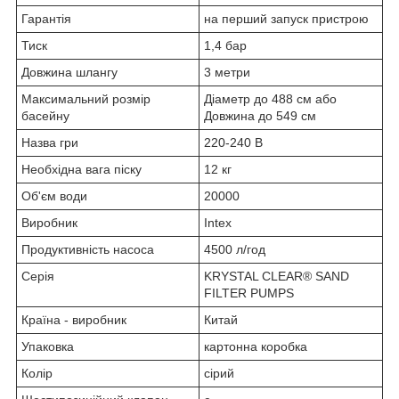
Гарантія
на перший запуск пристрою
Тиск
1,4 бар
Довжина шлангу
3 метри
Максимальний розмір
Діаметр до 488 см або
басейну
Довжина до 549 см
Назва гри
220-240 В
Необхідна вага піску
12 кг
Об'єм води
20000
Виробник
Intex
Продуктивність насоса
4500 л/год
Серія
KRYSTAL CLEAR® SAND
FILTER PUMPS
Країна - виробник
Китай
Упаковка
картонна коробка
Колір
сірий