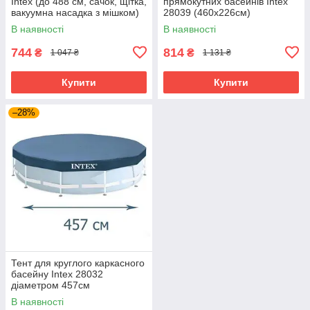
Intex (до 488 см, сачок, щітка,
прямокутних басейнів Intex
вакуумна насадка з мішком)
28039 (460x226см)
29056
В наявності
В наявності
744
814
₴
₴
1 047 ₴
1 131 ₴
Купити
Купити
–28%
Тент для круглого каркасного
басейну Intex 28032
діаметром 457см
В наявності