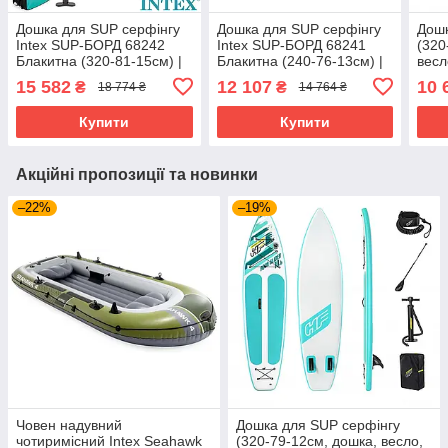
Дошка для SUP серфінгу
Дошка для SUP серфінгу
Дошк
Intex SUP-БОРД 68242
Intex SUP-БОРД 68241
(320
Блакитна (320-81-15см) |
Блакитна (240-76-13см) |
весл
Надувна дошка для
Надувна дошка для
сумк
15 582
12 107
10 
₴
₴
18 774 ₴
14 764 ₴
серфінгу
серфінгу
6534
Купити
Купити
Акційні пропозиції та новинки
–22%
–19%
Човен надувний
Дошка для SUP серфінгу
чотиримісний Intex Seahawk
(320-79-12см, дошка, весло,