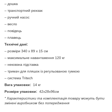
– дошка
– транспортний рюкзак
– ручний насос
– весло
– повідець
– плавець
Технічні дані:
– розміри 340 х 89 х 15 см
– максимальне навантаження 120 кг
– нековзна підставка
– тримач для пляшок із регульованою гумкою
– система Tritech
Вага упаковки:
14 кг
Розміри упаковки:
42х28х96см
* Характеристики та комплектація товару можуть бути
змінені виробником без попередження