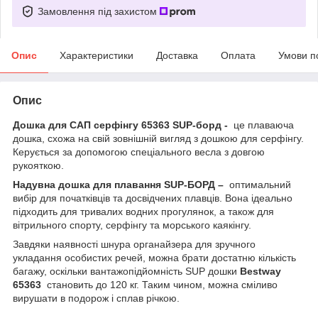
Замовлення під захистом
Опис
Характеристики
Доставка
Оплата
Умови п
Опис
Дошка для САП серфінгу 65363
SUP-борд -
це плаваюча
дошка, схожа на свій зовнішній вигляд з дошкою для серфінгу.
Керується за допомогою спеціального весла з довгою
рукояткою.
Надувна дошка для плавання SUP-БОРД –
оптимальний
вибір для початківців та досвідчених плавців. Вона ідеально
підходить для тривалих водних прогулянок, а також для
вітрильного спорту, серфінгу та морського каякінгу.
Завдяки наявності шнура органайзера для зручного
укладання особистих речей, можна брати достатню кількість
багажу, оскільки вантажопідйомність SUP дошки
Bestway
65363
становить до 120 кг. Таким чином, можна сміливо
вирушати в подорож і сплав річкою.