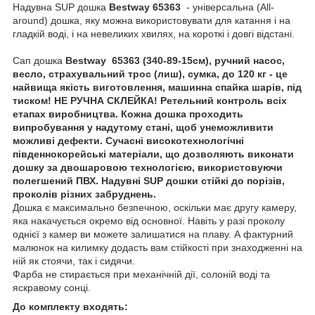
Надувна SUP дошка
Bestway 65363
- універсальна (All-
around) дошка, яку можна використовувати для катання і на
гладкій воді, і на невеликих хвилях, на короткі і довгі відстані.
Сап дошка
Bestway 65363 (340-89-15см), ручний насос,
весло, страхувальний трос (лиш), сумка, до 120 кг - це
найвища якість виготовлення, машинна спайка шарів, під
тиском! НЕ РУЧНА СКЛЕЙКА! Ретельний контроль всіх
етапах виробництва. Кожна дошка проходить
випробування у надутому стані, щоб унеможливити
можливі дефекти. Сучасні високотехнологічні
південнокорейські матеріали, що дозволяють виконати
дошку за двошаровою технологією, використовуючи
полегшений ПВХ. Надувні SUP дошки стійкі до порізів,
проколів різних забруднень.
Дошка є максимально безпечною, оскільки має другу камеру,
яка накачується окремо від основної. Навіть у разі проколу
однієї з камер ви можете залишатися на плаву. А фактурний
малюнок на килимку додасть вам стійкості при знаходженні на
ній як стоячи, так і сидячи.
Фарба не стирається при механічній дії, солоній воді та
яскравому сонці.
До комплекту входять: