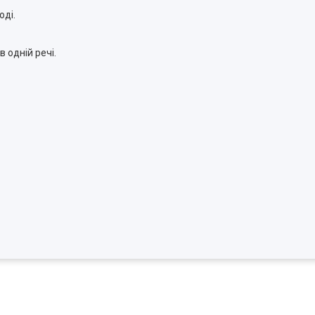
оді.
 одній речі.