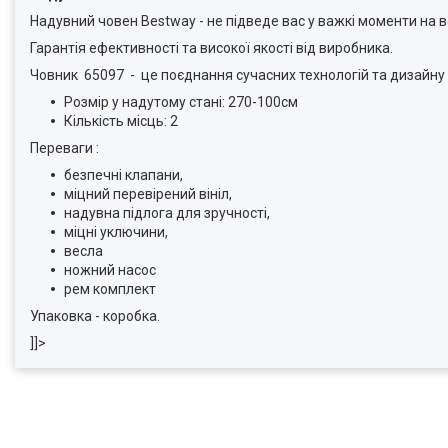
Надувний човен Bestway - не підведе вас у важкі моменти на в
Гарантія ефективності та високої якості від виробника.
Човник 65097 - це поєднання сучасних технологій та дизайну в
Розмір у надутому стані: 270-100см
Кількість місць: 2
Переваги :
безпечні клапани,
міцний перевірений вініл,
надувна підлога для зручності,
міцні уключини,
весла
ножний насос
рем комплект
Упаковка - коробка.
]]>