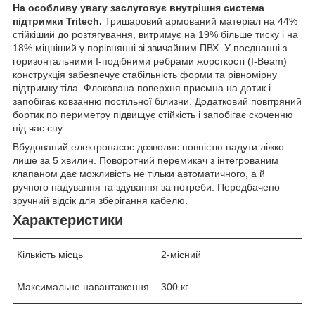
На особливу увагу заслуговує внутрішня система
підтримки Tritech.
Тришаровий армований матеріал на 44%
стійкіший до розтягування, витримує на 19% більше тиску і на
18% міцніший у порівнянні зі звичайним ПВХ. У поєднанні з
горизонтальними I-подібними ребрами жорсткості (I-Beam)
конструкція забезпечує стабільність форми та рівномірну
підтримку тіла. Флокована поверхня приємна на дотик і
запобігає ковзанню постільної білизни. Додатковий повітряний
бортик по периметру підвищує стійкість і запобігає скоченню
під час сну.
Вбудований електронасос дозволяє повністю надути ліжко
лише за 5 хвилин. Поворотний перемикач з інтегрованим
клапаном дає можливість не тільки автоматичного, а й
ручного надування та здування за потреби. Передбачено
зручний відсік для зберігання кабелю.
Характеристики
Кількість місць
2-місний
Максимальне навантаження
300 кг