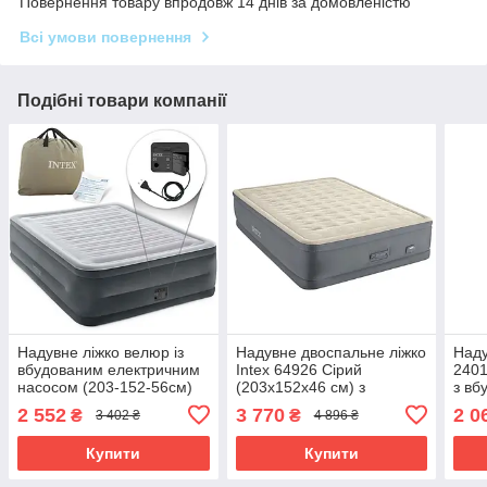
Повернення товару впродовж 14 днів за домовленістю
Всі умови повернення
Подібні товари компанії
Надувне ліжко велюр із
Надувне двоспальне ліжко
Наду
вбудованим електричним
Intex 64926 Сірий
2401
насосом (203-152-56см)
(203x152x46 см) з
з вб
Intex 64418
вбудованим електричним
елек
2 552
3 770
2 0
₴
₴
3 402 ₴
4 896 ₴
насосом
Купити
Купити