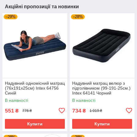
Акційні пропозиції та новинки
–29%
–28%
Надувний одномісний матрац
Надувний матрац велюр з
(76х191х25см) Intex 64756
підголівником (99-191-25см.)
Синій
Intex 64141 Чорний
В наявності
В наявності
551
734
₴
₴
776 ₴
1 019 ₴
Купити
Купити