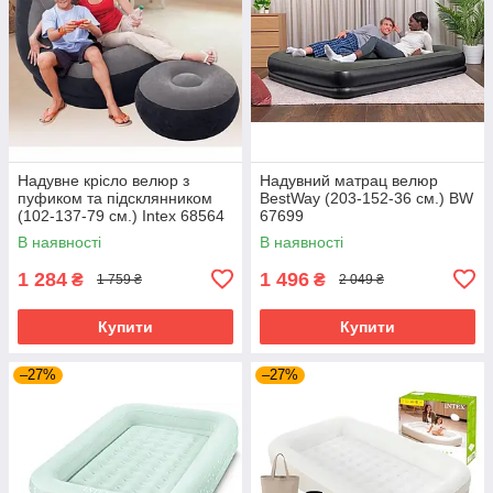
Надувне крісло велюр з
Надувний матрац велюр
пуфиком та підсклянником
BestWay (203-152-36 см.) BW
(102-137-79 см.) Intex 68564
67699
В наявності
В наявності
1 284
1 496
₴
₴
1 759 ₴
2 049 ₴
Купити
Купити
–27%
–27%