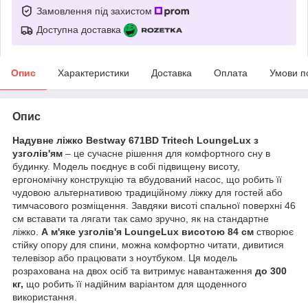
Замовлення під захистом
Доступна доставка
Опис
Характеристики
Доставка
Оплата
Умови п
Опис
Надувне ліжко Bestway 671BD Tritech LoungeLux з
узголів'ям
– це сучасне рішення для комфортного сну в
будинку. Модель поєднує в собі підвищену висоту,
ергономічну конструкцію та вбудований насос, що робить її
чудовою альтернативою традиційному ліжку для гостей або
тимчасового розміщення. Завдяки висоті спальної поверхні 46
см вставати та лягати так само зручно, як на стандартне
ліжко.
А м'яке узголів'я LoungeLux висотою 84 см
створює
стійку опору для спини, можна комфортно читати, дивитися
телевізор або працювати з ноутбуком. Ця модель
розрахована на двох осіб та витримує навантаження
до 300
кг,
що робить її надійним варіантом для щоденного
використання.