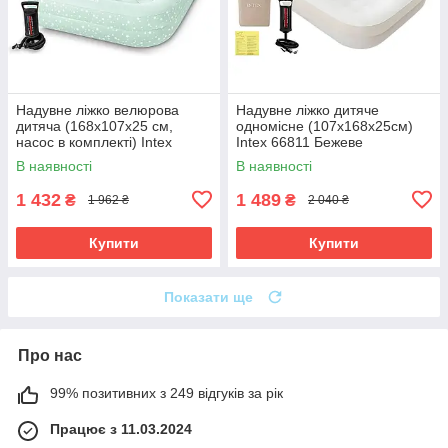
Надувне ліжко велюрова
Надувне ліжко дитяче
дитяча (168x107х25 см,
одномісне (107х168х25см)
насос в комплекті) Intex
Intex 66811 Бежеве
66810
В наявності
В наявності
1 432
1 489
₴
₴
1 962 ₴
2 040 ₴
Купити
Купити
Показати ще
Про нас
99% позитивних з 249 відгуків за рік
Працює з 11.03.2024