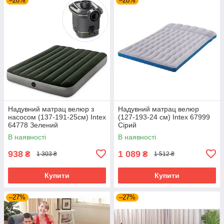
–28%
–28%
Надувний матрац велюр з
Надувний матрац велюр
насосом (137-191-25см) Intex
(127-193-24 см) Intex 67999
64778 Зелений
Сірий
В наявності
В наявності
938
1 089
₴
₴
1 303 ₴
1 512 ₴
Купити
Купити
–27%
–27%