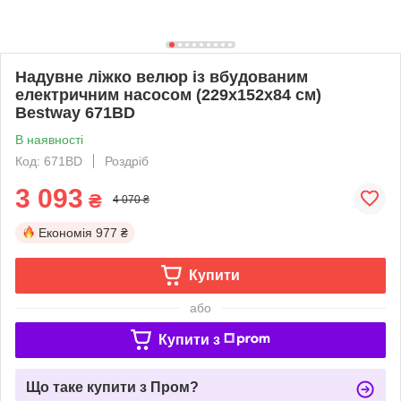
Надувне ліжко велюр із вбудованим
електричним насосом (229х152х84 см)
Bestway 671BD
В наявності
Код: 671BD
Роздріб
3 093
₴
4 070 ₴
Економія
977 ₴
Купити
або
Купити з
Що таке купити з Пром?