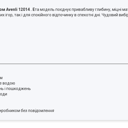
м Avenli 12014 . Е
та модель поєднує привабливу глибину, міцні ма
ігор, так і для спокійного відпочинку в спекотні дні. Чудовий вибір 
им
те водою
нь і пошкоджень
води
 виробником без повідомлення