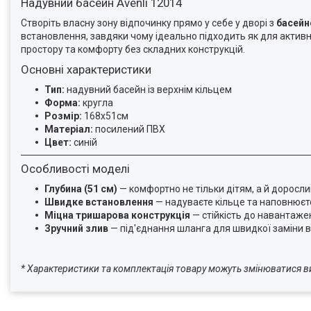
Надувний басейн Avenli 12014
Створіть власну зону відпочинку прямо у себе у дворі з
басейно
встановлення, завдяки чому ідеально підходить як для активних 
простору та комфорту без складних конструкцій.
Основні характеристики
Тип:
надувний басейн із верхнім кільцем
Форма:
кругла
Розмір:
168х51см
Матеріал:
посилений ПВХ
Цвет:
синій
Особливості моделі
Глубина (51 см)
— комфортно не тільки дітям, а й доросл
Швидке встановлення
— надуваєте кільце та наповнює
Міцна тришарова конструкція
— стійкість до навантаже
Зручний злив
— під'єднання шланга для швидкої заміни 
* Характеристики та комплектація товару можуть змінюватися