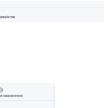
вленістю
ля замовлення