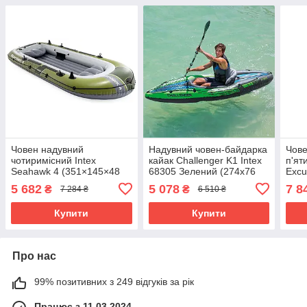
Човен надувний
Надувний човен-байдарка
Чове
чотиримісний Intex
кайак Challenger K1 Intex
п'ят
Seahawk 4 (351×145×48
68305 Зелений (274х76
Excu
см, весла, насос) 66334
см, весло, насос)
см, 
5 682
5 078
7 8
₴
₴
7 284 ₴
6 510 ₴
Зелений
Сині
Купити
Купити
Про нас
99% позитивних з 249 відгуків за рік
Працює з 11.03.2024