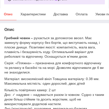
Опис
Характеристики
Доставка
Оплата
Умови п
Опис
Гребний човен –
рухається за допомогою весел. Має
замкнуту форму корпусу без бортів, що виступають назад, і
плоске днище. Позитивні якості: компактність, мала вага,
плавність і безшумність ходу. Оптимальний варіант для
риболовлі та відпочинку. Оснащується м'яким дном.
Серія: «Пляжна» – призначена для комфортного відпочинку
та релаксу в басейні та на морі. Дозволяє відпочивати де б ви
не знаходилися.
Матеріал: високоякісний вініл Товщина матеріалу: 0.38 мм.
Максимальна місткість: один дорослий, двоє дітей
Кількість повітряних камер: 2 шт
Дно: ✓ надувне – надувається разом із човном. Судно з таким
дном більш стійким та досить жорстким, щоб не
використовувати додаткові настили.
Дно (конструкція): поздовжня, вертикально-балкова