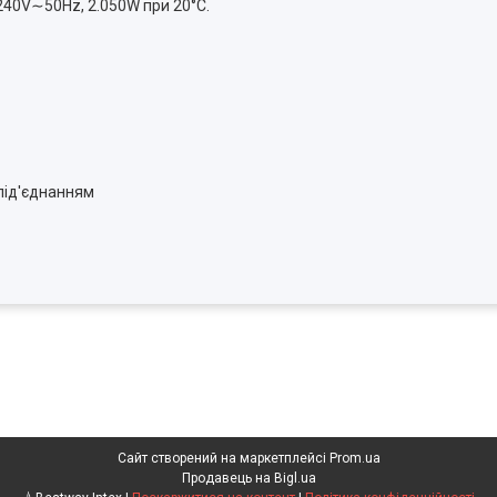
240V∼50Hz, 2.050W при 20°C.
 під'єднанням
Сайт створений на маркетплейсі
Prom.ua
Продавець на Bigl.ua