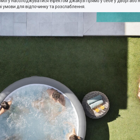
могу насолоджуватися ефектом джакузі прямо у себе у дворі або н
ні умови для відпочинку та розслаблення.