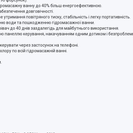
90 форсунок).
ідромасажну ванну до 40% більш енергоефективною.
абезпечення довговічності.
утримання повітряного тиску, стабільність і легку портативність.
анню води та пошкодженню гідромасажної ванни.
івач до 40 днів заздалегідь для майбутнього використання.
дною панеллю керування, накачуванням одним дотиком і безпробле
ерувати через застосунок на телефоні.
ору по всій гідромасажній ванні.
.