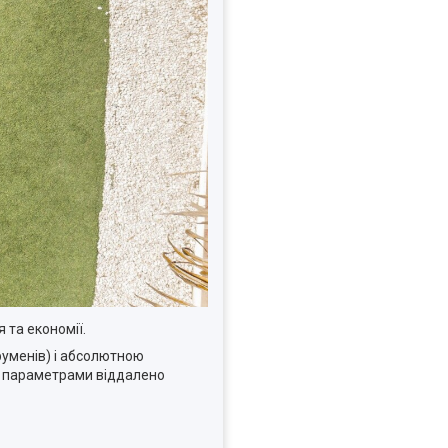
та економії.
уменів) і абсолютною
 і параметрами віддалено