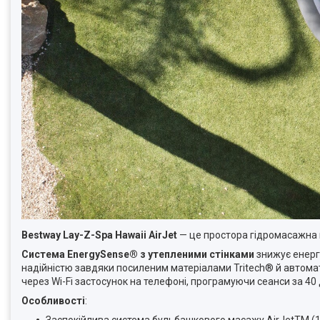
Bestway
Lay-Z-Spa Hawaii AirJet
— це простора гідромасажна 
Система EnergySense® з утепленими стінками
знижує енерг
надійністю завдяки посиленим матеріалами Tritech® й автомат
через Wi-Fi застосунок на телефоні, програмуючи сеанси за 40
Особливості
: