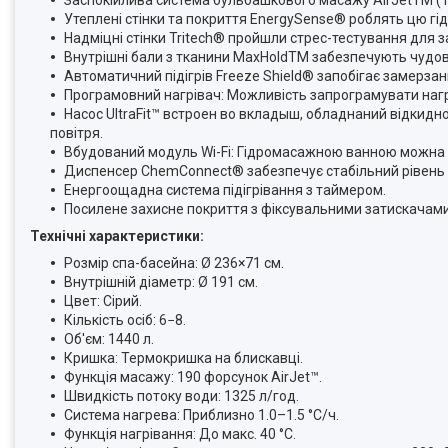
Заспокійлива система бульбашкового масажу AirJetTM (1
Утеплені стінки та покриття EnergySense® роблять цю г
Надміцні стінки Tritech® пройшли стрес-тестування для з
Внутрішні бали з тканини MaxHoldTM забезпечують чудове 
Автоматичний підігрів Freeze Shield® запобігає замерз
Програмовний нагрівач: Можливість запрограмувати нагр
Насос UltraFit™ встроен во вкладыш, обладнаний відки
повітря.
Вбудований модуль Wi-Fi: Гідромасажною ванною можна к
Диспенсер ChemConnect® забезпечує стабільний рівень хл
Енергоощадна система підігрівання з таймером.
Посилене захисне покриття з фіксувальними затискачами
Технічні характеристики:
Розмір спа-басейна: Ø 236×71 см.
Внутрішній діаметр: Ø 191 см.
Цвет: Сірий.
Кількість осіб: 6−8.
Об'єм: 1440 л.
Кришка: Термокришка на блискавці.
Функція масажу: 190 форсунок AirJet™.
Швидкість потоку води: 1325 л/год.
Система нагрева: Приблизно 1.0–1.5 °C/ч.
Функція нагрівання: До макс. 40 °C.