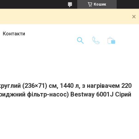
Кошик
Контакти
руглий (236×71) см, 1440 л, з нагрівачем 220
ртриджний фільтр-насос) Bestway 6001J Сірий