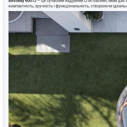
Bestway 6001J
— це сучасний надувний СПА-басейн, який дає з
компактність, зручність і функціональність, створюючи ідеаль