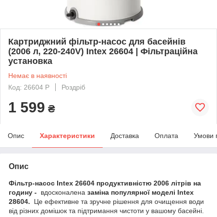
Картриджний фільтр-насос для басейнів
(2006 л, 220-240V) Intex 26604 | Фільтраційна
установка
Немає в наявності
Код: 26604 P
Роздріб
1 599
₴
Опис
Характеристики
Доставка
Оплата
Умови 
Опис
Фільтр-насос Intex 26604 продуктивністю 2006 літрів на
годину -
вдосконалена
заміна популярної моделі Intex
28604.
Це ефективне та зручне рішення для очищення води
від різних домішок та підтримання чистоти у вашому басейні.