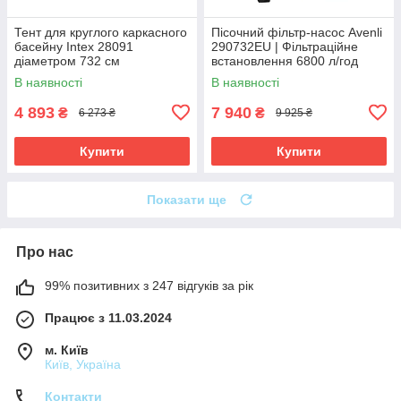
Тент для круглого каркасного
Пісочний фільтр-насос Avenli
басейну Intex 28091
290732EU | Фільтраційне
діаметром 732 см
встановлення 6800 л/год
В наявності
В наявності
4 893
7 940
₴
₴
6 273 ₴
9 925 ₴
Купити
Купити
Показати ще
Про нас
99% позитивних з 247 відгуків за рік
Працює з 11.03.2024
м. Київ
Київ, Україна
Контакти