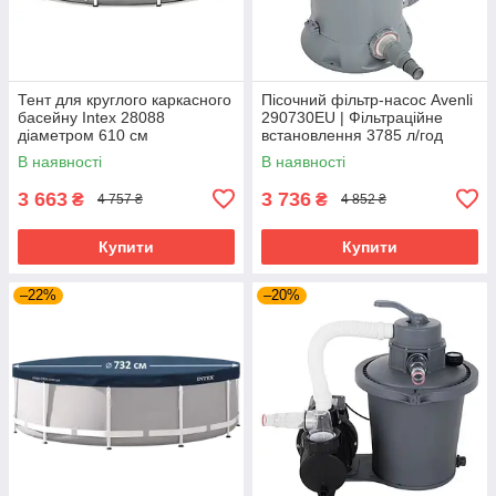
Тент для круглого каркасного
Пісочний фільтр-насос Avenli
басейну Intex 28088
290730EU | Фільтраційне
діаметром 610 см
встановлення 3785 л/год
В наявності
В наявності
3 663
3 736
₴
₴
4 757 ₴
4 852 ₴
Купити
Купити
–22%
–20%