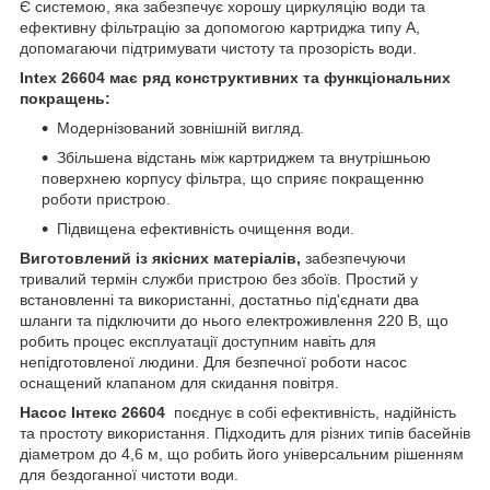
Є системою, яка забезпечує хорошу циркуляцію води та
ефективну фільтрацію за допомогою картриджа типу А,
допомагаючи підтримувати чистоту та прозорість води.
Intex 26604 має ряд конструктивних та функціональних
покращень:
Модернізований зовнішній вигляд.
Збільшена відстань між картриджем та внутрішньою
поверхнею корпусу фільтра, що сприяє покращенню
роботи пристрою.
Підвищена ефективність очищення води.
Виготовлений із якісних матеріалів,
забезпечуючи
тривалий термін служби пристрою без збоїв. Простий у
встановленні та використанні, достатньо під'єднати два
шланги та підключити до нього електроживлення 220 В, що
робить процес експлуатації доступним навіть для
непідготовленої людини. Для безпечної роботи насос
оснащений клапаном для скидання повітря.
Насос Інтекс 26604
поєднує в собі ефективність, надійність
та простоту використання. Підходить для різних типів басейнів
діаметром до 4,6 м, що робить його універсальним рішенням
для бездоганної чистоти води.