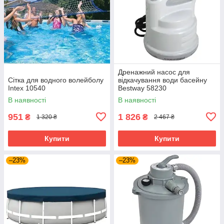
Дренажний насос для
Сітка для водного волейболу
відкачування води басейну
Intex 10540
Bestway 58230
В наявності
В наявності
951
1 826
₴
₴
1 320 ₴
2 467 ₴
Купити
Купити
–23%
–23%