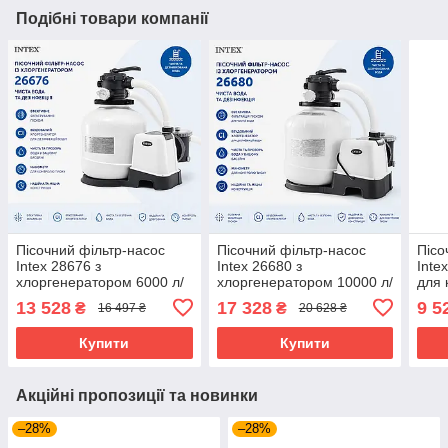
Подібні товари компанії
Пісочний фільтр-насос
Пісочний фільтр-насос
Пісо
Intex 28676 з
Intex 26680 з
Inte
хлоргенератором 6000 л/
хлоргенератором 10000 л/
для 
год для каркасних
год для басейнів до 60000
6000
13 528
17 328
9 5
₴
₴
16 497 ₴
20 628 ₴
басейнів до 35000 л
л
Купити
Купити
Акційні пропозиції та новинки
–28%
–28%