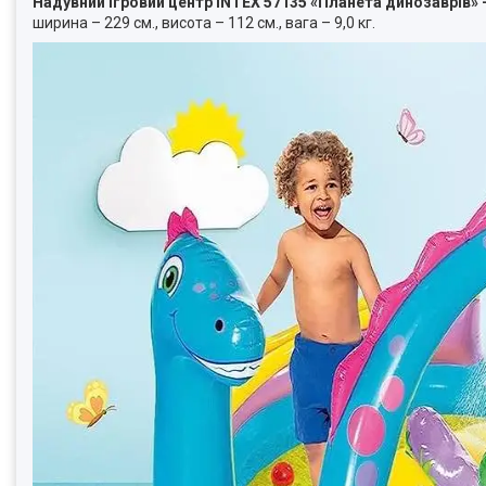
Надувний ігровий центр INTEX 57135 «Планета динозаврів» 
ширина – 229 см., висота – 112 см., вага – 9,0 кг.