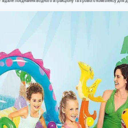
-
вдале поєднання водного атракціону та ігрового комплексу для діт