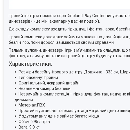
Ігровий центр із гіркою із серії Dinoland Play Center випускаєт
динозаврів» - це міні аквапарк у вас на подвір'ї.
До складу комплексу входить гірка, душ і фонтан, арка, басейн
Ігровий комплекс допоможе зайняти малюків на дачній ділянці
безліч ігор, поки дорослі займаються своїми справами.
Пальми, вулкани, динозаври, ігри з м'ячиками та кільцями, що
фонтану, а взимку поставити ігровий центр у будинку та насо
Характеристики:
Розміри басейну-ігрового центру: Довжина - 333 см, Ширин
Тип басейну: Ігровий
Оригінальний, яскравий дизайн
Незалежні камери безпеки
Незвичайна комплектація – гірка, душ-фонтан, надувне кі
динозавр
Матеріал:ПВХ
Простий в установці та експлуатації – ігровий центр шв
У здутому вигляді не займає багато місця
Об'єм: 295 літрів
Вага: 9,0 кг