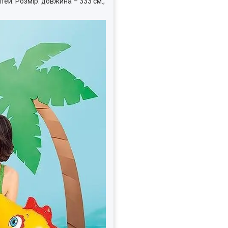
ей. Розмір: довжина – 333 см.,