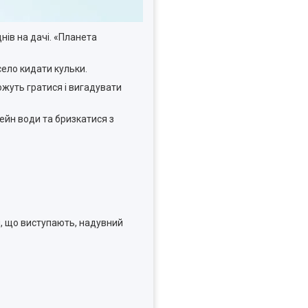
днів на дачі. «Планета
есело кидати кульки.
ожуть гратися і вигадувати
ейн води та бризкатися з
ни, що виступають, надувний