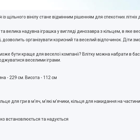
ься із щільного вінілу стане відмінним рішенням для спекотних літніх 
 та велика надувна іграшка у вигляді динозавра з кільцем, в яке в
, дозволить організувати корисний та веселий відпочинок. Діти зм
 може бути краще для веселої компанії? Влітку можна набрати в бас
лоджуватися веселими іграми.
а - 229 см. Висота - 112 см
льце для гри в м'яч, м'які м'ячики, кільця для накидання на части
идко встановлюється та надується