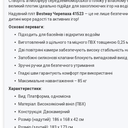
Створіть атмосферу середземноморського пляжу у власному ба
великий плотик ідеально підійде для захоплюючих ігор на воді
Надувний пліт
Bestway Черепаха 41523
— це не лише безпечний
дитині море радості та активних ігор!
Основні переваги:
Підходить для басейнів і відкритих водойм
Виготовлений з щільного та міцного ПВХ товщиною 0,25 
Дві повітряні камери забезпечують високу стабільність н
Запобіжні силіконові клапани блокують випадковий вихід
Зручні ручки для безпечного утримання
Гладкі шви гарантують комфорт при використанні
Максимальне навантаження – 85 кг
Характеристики:
Вид: Платформа, одномісна
Матеріал: Високоякісний вініл (ПВХ)
Конструкція: Двокамерний
Розмір (надутий): 186 х 168 х 42 см
Розмір (здутий): 183 х 173 см