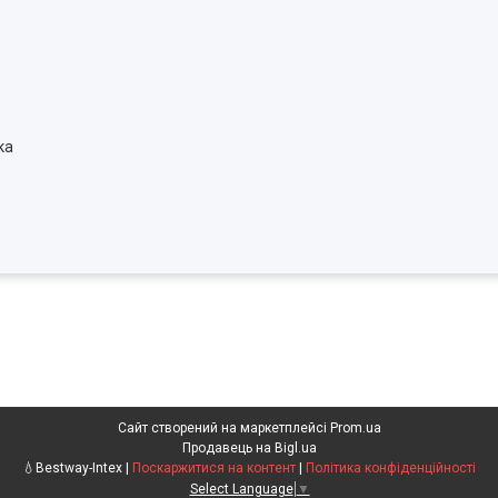
ка
Сайт створений на маркетплейсі
Prom.ua
Продавець на Bigl.ua
💧Bestway-Intex |
Поскаржитися на контент
|
Політика конфіденційності
Select Language
▼