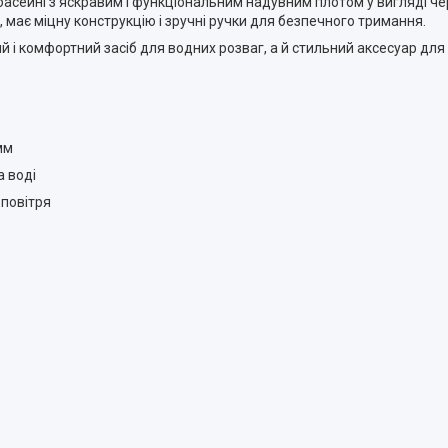
сейні з яскравим і функціональним надувним плотом у вигляді че
, має міцну конструкцію і зручні ручки для безпечного тримання.
 і комфортний засіб для водних розваг, а й стильний аксесуар для
мм
а воді
 повітря