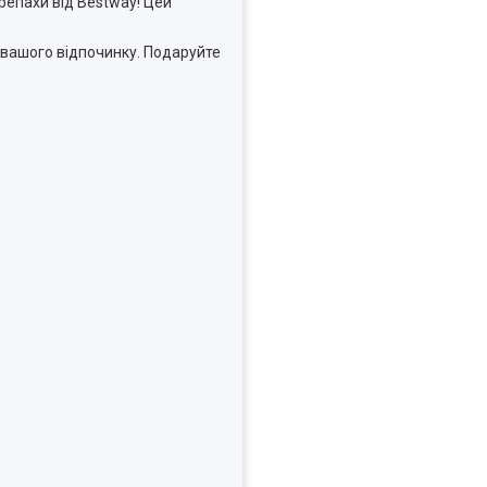
репахи від Bestway! Цей
 вашого відпочинку. Подаруйте