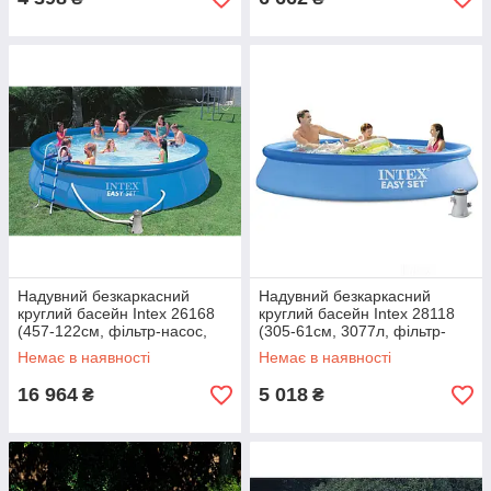
Надувний безкаркасний
Надувний безкаркасний
круглий басейн Intex 26168
круглий басейн Intex 28118
(457-122см, фільтр-насос,
(305-61см, 3077л, фільтр-
сходи, підстилка, тент) Синій
насосом 220V) Синій
Немає в наявності
Немає в наявності
16 964
5 018
₴
₴