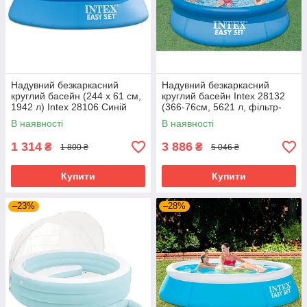
Надувний безкаркасний
Надувний безкаркасний
круглий басейн (244 х 61 см,
круглий басейн Intex 28132
1942 л) Intex 28106 Синій
(366-76см, 5621 л, фільтр-
насос 230V) Синій
В наявності
В наявності
1 314
3 886
₴
₴
1 800 ₴
5 046 ₴
Купити
Купити
–23%
–28%