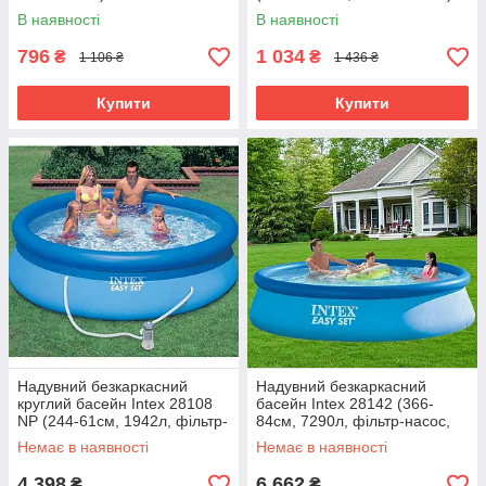
Intex 58472
В наявності
В наявності
796
1 034
₴
₴
1 106 ₴
1 436 ₴
Купити
Купити
Надувний безкаркасний
Надувний безкаркасний
круглий басейн Intex 28108
басейн Intex 28142 (366-
NP (244-61см, 1942л, фільтр-
84см, 7290л, фільтр-насос,
насос) Синій
ремкомплект) Синій
Немає в наявності
Немає в наявності
4 398
6 662
₴
₴