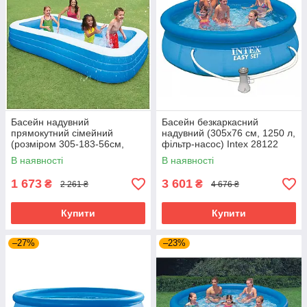
Басейн надувний
Басейн безкаркасний
прямокутний сімейний
надувний (305х76 см, 1250 л,
(розміром 305-183-56см,
фільтр-насос) Intex 28122
об'єм: 1050л, ремкомплект)
Синій
В наявності
В наявності
Intex 58484
1 673
3 601
₴
₴
2 261 ₴
4 676 ₴
Купити
Купити
–27%
–23%