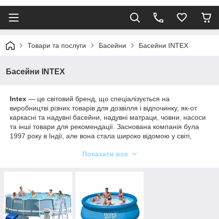
Товари та послуги
Басейни
Басейни INTEX
Басейни INTEX
Intex
— це світовий бренд, що спеціалізується на
виробництві різних товарів для дозвілля і відпочинку, як-от
каркасні та надувні басейни, надувні матраци, човни, насоси
та інші товари для рекомендації. Заснована компанія була
1997 року в Індії, але вона стала широко відомою у світі,
надаючи різноманітні продукти для домашнього та садового
Показати все
відпочинку.
Каркасні басейни Інтенекс
зазвичай являють собою
конструкції з металевого каркаса, на якому встановлюється
міцний матеріал для створення басейну. Надувні басейни
Інтенекс виготовляються з міцного вінілу, що робить їх
легкими в установленні та зберіганні.
Крім того,
Интекс
виробляє різні аксесуари, як-от фільтри,