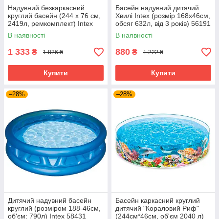
Надувний безкаркасний
Басейн надувний дитячий
круглий басейн (244 х 76 см,
Хвилі Intex (розмір 168x46см,
2419л, ремкомплект) Intex
обсяг 632л, від 3 років) 56191
28110 Синій
В наявності
В наявності
1 333
880
₴
₴
1 826 ₴
1 222 ₴
Купити
Купити
–28%
–28%
Дитячий надувний басейн
Басейн каркасний круглий
круглий (розміром 188-46см,
дитячий "Кораловий Риф"
об'єм: 790л) Intex 58431
(244см*46см, об'єм 2040 л)