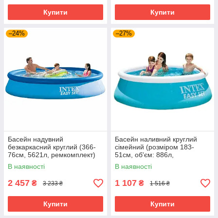
Купити
Купити
–24%
–27%
Басейн надувний
Басейн наливний круглий
безкаркасний круглий (366-
сімейний (розміром 183-
76см, 5621л, ремкомплект)
51см, об'єм: 886л,
Intex 28130 Блакитний
ремкомплект) Intex 28101
В наявності
В наявності
2 457
1 107
₴
₴
3 233 ₴
1 516 ₴
Купити
Купити