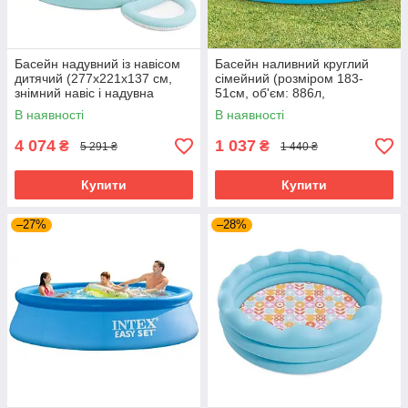
Басейн надувний із навісом
Басейн наливний круглий
дитячий (277х221х137 см,
сімейний (розміром 183-
знімний навіс і надувна
51см, об'єм: 886л,
ванночка для ніг, 830 л)
ремкомплект) Intex 28101
В наявності
В наявності
57195
4 074
1 037
₴
₴
5 291 ₴
1 440 ₴
Купити
Купити
–27%
–28%