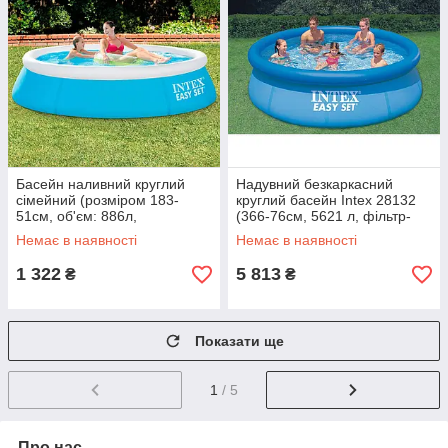
Басейн наливний круглий
Надувний безкаркасний
сімейний (розміром 183-
круглий басейн Intex 28132
51см, об'єм: 886л,
(366-76см, 5621 л, фільтр-
ремкомплект) Intex 28101 NP
насос 230V) Синій
Немає в наявності
Немає в наявності
1 322
5 813
₴
₴
Показати ще
1
/ 5
Про нас