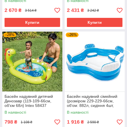
В наявності
В наявності
2 670
2 431
₴
₴
3 514 ₴
3 242 ₴
Купити
Купити
–28%
–26%
Басейн надувний дитячий
Басейн надувний сімейний
Динозавр (119-109-66см,
(розміром 229-229-66см,
об'єм 68л) Intex 58437
об'єм: 882л, сидіння 4шт,
підсклянники 2шт) Intex
В наявності
В наявності
56475
798
1 916
₴
₴
1 108 ₴
2 590 ₴