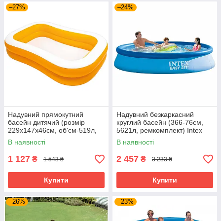
–27%
–24%
Надувний прямокутний
Надувний безкаркасний
басейн дитячий (розмір
круглий басейн (366-76см,
229х147х46см, об'єм-519л,
5621л, ремкомплект) Intex
ремкомплект) Intex 57181
28130 Блакитний
В наявності
В наявності
1 127
2 457
₴
₴
1 543 ₴
3 233 ₴
Купити
Купити
–26%
–23%